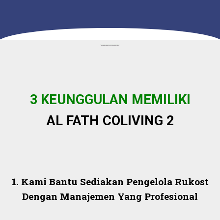
MASA PENSIUN SEBENTAR LAGI BERSIAPLAH MEMILIKI ASSET
BERPENGHASILAN RATUSAN JUTA DI AL FATH COLIVING 2
3 KEUNGGULAN MEMILIKI
AL FATH COLIVING 2
1. Kami Bantu Sediakan Pengelola Rukost
Dengan Manajemen Yang Profesional