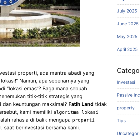
July 2025
June 2025
May 2025
April 2025
Catego
vestasi properti, ada mantra abadi yang
i, lokasi!” Namun, apa sebenarnya yang
Investasi
di “lokasi emas”? Bagaimana sebuah
Passive In
nemukan titik-titik strategis yang
ai dan keuntungan maksimal?
Fatih Land
tidak
property
ersebut, kami memiliki
algoritma lokasi
adalah rahasia di balik mengapa
properti
Tips
saat berinvestasi bersama kami.
l
Uncategor