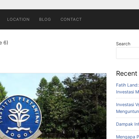
LOCATION
BLOG
CONTACT
e 6)
Search
Recent
Fatih Land:
Investasi 
Investasi V
Menguntun
Dampak Inf
Mengapa Pro