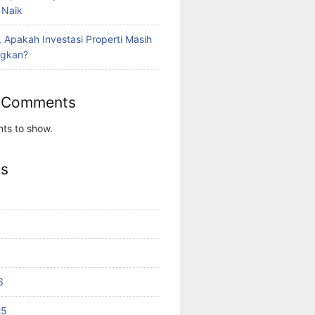
i Naik
k, Apakah Investasi Properti Masih
gkan?
 Comments
ts to show.
es
6
25