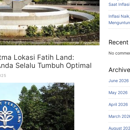
Saat Inflas
Inflasi Nai
Menguntun
Recent
No commen
ma Lokasi Fatih Land:
Anda Selalu Tumbuh Optimal
Archiv
025
June 2026
May 2026
April 2026
March 202
August 20