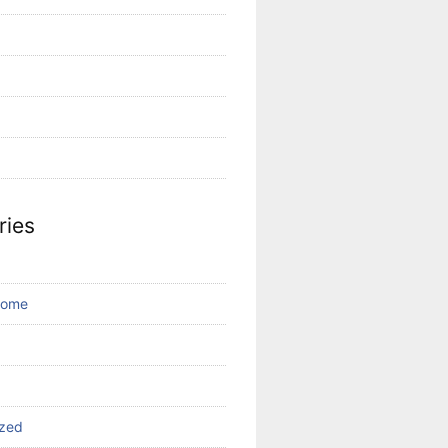
ries
come
ized