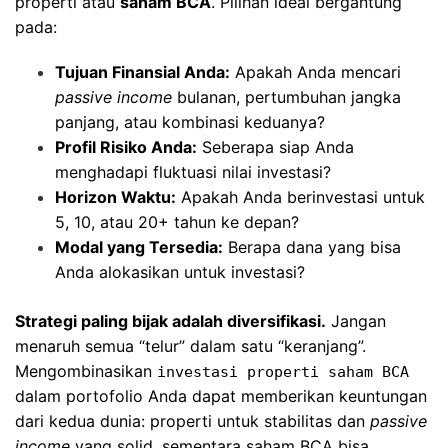
properti atau
saham BCA
. Pilihan ideal bergantung
pada:
Tujuan Finansial Anda:
Apakah Anda mencari
passive income
bulanan, pertumbuhan jangka
panjang, atau kombinasi keduanya?
Profil Risiko Anda:
Seberapa siap Anda
menghadapi fluktuasi nilai investasi?
Horizon Waktu:
Apakah Anda berinvestasi untuk
5, 10, atau 20+ tahun ke depan?
Modal yang Tersedia:
Berapa dana yang bisa
Anda alokasikan untuk investasi?
Strategi paling bijak adalah diversifikasi.
Jangan
menaruh semua “telur” dalam satu “keranjang”.
Mengombinasikan
investasi properti saham BCA
dalam portofolio Anda dapat memberikan keuntungan
dari kedua dunia: properti untuk stabilitas dan
passive
income
yang solid, sementara saham BCA bisa