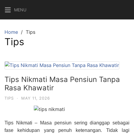
Skip
MENU
to
content
Home
Tips
Tips
Tips Nikmati Masa Pensiun Tanpa
Rasa Khawatir
TIPS
·
MAY 11, 2026
Tips Nikmati – Masa pensiun sering dianggap sebagai
fase kehidupan yang penuh ketenangan. Tidak lagi