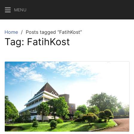
Skip
MENU
to
content
Home
Posts tagged “FatihKost”
Tag:
FatihKost